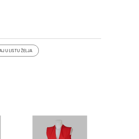
J U LISTU ŽELJA