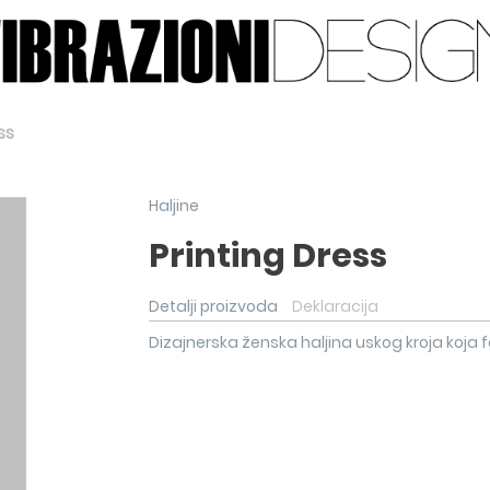
ss
Haljine
Printing Dress
Detalji proizvoda
Deklaracija
Dizajnerska ženska haljina uskog kroja ko