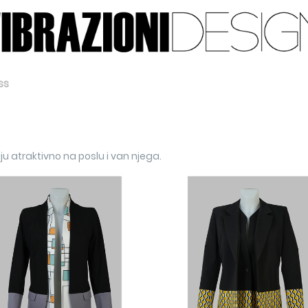
ss
u atraktivno na poslu i van njega.