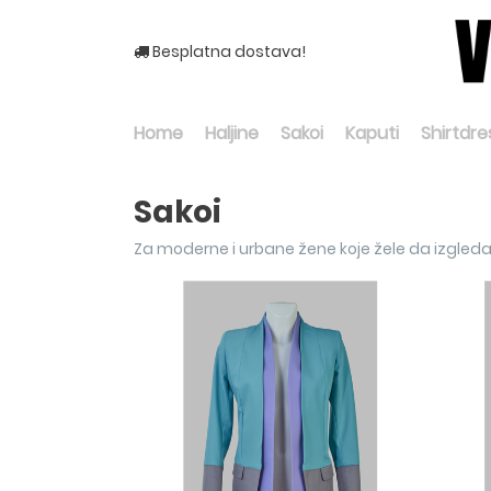
Besplatna dostava!
Home
Haljine
Sakoi
Kaputi
Shirtdre
Sakoi
Za moderne i urbane žene koje žele da izgledaj